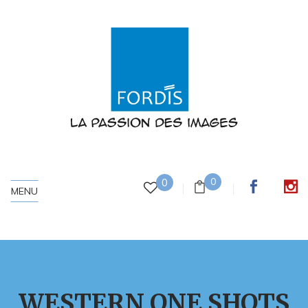
0
0
MENU
WESTERN ONE SHOTS