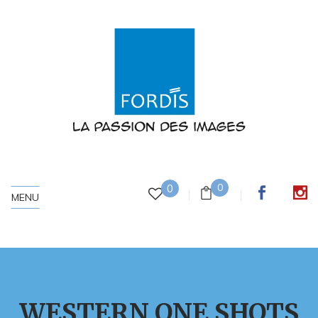
0
0
MENU
WESTERN ONE SHOTS