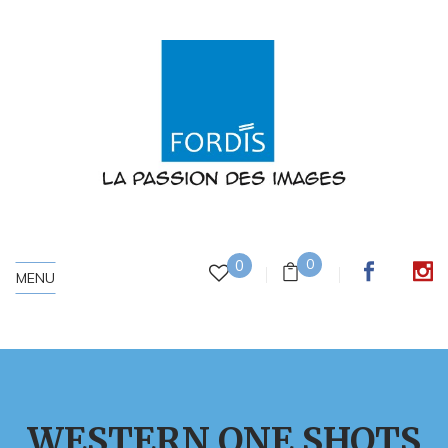
0
0
MENU
WESTERN ONE SHOTS