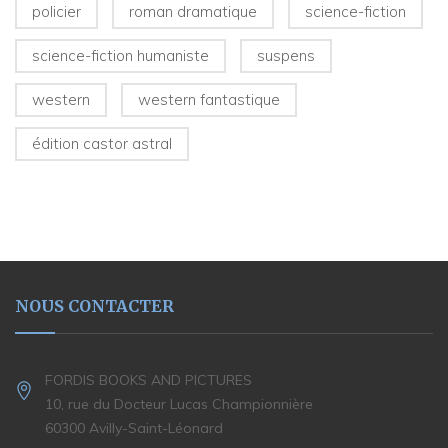
policier
roman dramatique
science-fiction
science-fiction humaniste
suspens
western
western fantastique
édition castor astral
NOUS CONTACTER
FORDIS BOOKS AND PICTURES
10, rue du Docteur Lucas Championnière
60300 Avilly-Saint-Léonard