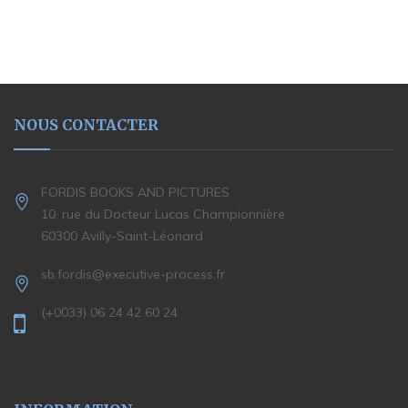
NOUS CONTACTER
FORDIS BOOKS AND PICTURES
10, rue du Docteur Lucas Championnière
60300 Avilly-Saint-Léonard
sb.fordis@executive-process.fr
(+0033) 06 24 42 60 24