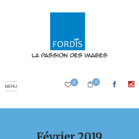
0
0
MENU
Février 2019