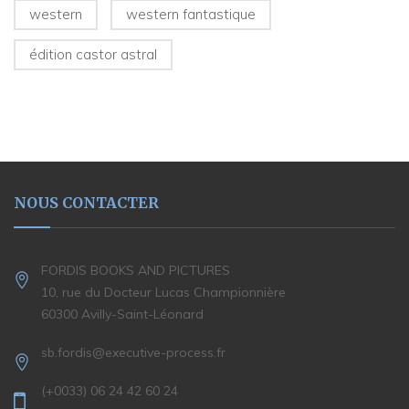
western
western fantastique
édition castor astral
NOUS CONTACTER
FORDIS BOOKS AND PICTURES
10, rue du Docteur Lucas Championnière
60300 Avilly-Saint-Léonard
sb.fordis@executive-process.fr
(+0033) 06 24 42 60 24