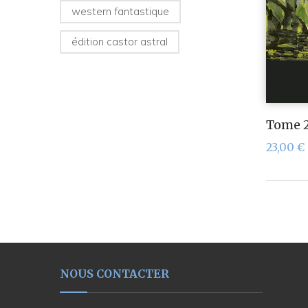
western fantastique
édition castor astral
Tome 2
23,00
€
NOUS CONTACTER