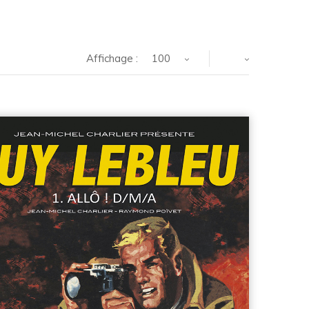
Affichage :
100