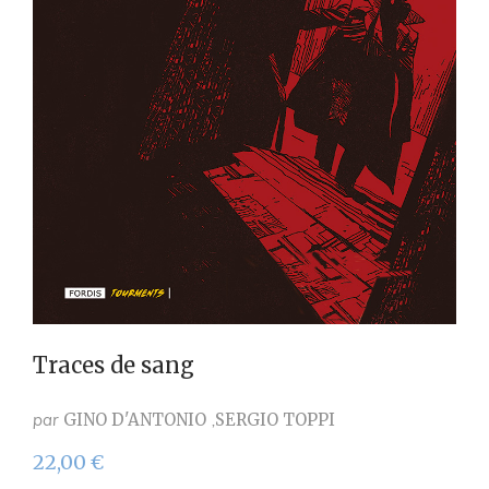
Traces de sang
par
GINO D'ANTONIO
SERGIO TOPPI
22,00
€