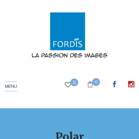
0
0
MENU
Polar