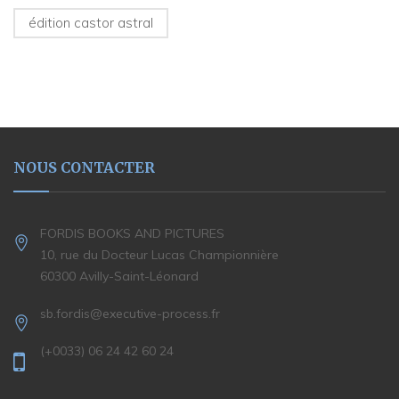
édition castor astral
NOUS CONTACTER
FORDIS BOOKS AND PICTURES
10, rue du Docteur Lucas Championnière
60300 Avilly-Saint-Léonard
sb.fordis@executive-process.fr
(+0033) 06 24 42 60 24