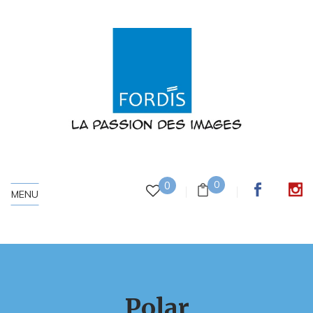
0
0
MENU
Polar