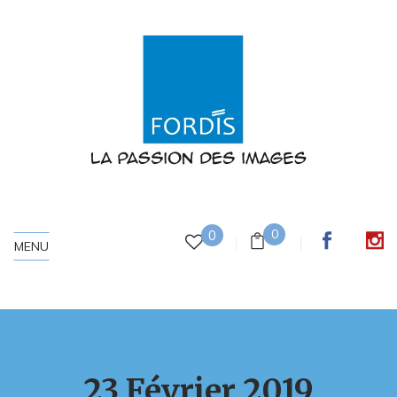
0
0
MENU
23 Février 2019