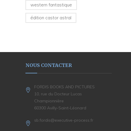
western fantastique
édition castor astral
NOUS CONTACTER
FORDIS BOOKS AND PICTURES
10, rue du Docteur Lucas
Championnière
60300 Avilly-Saint-Léonard
sb.fordis@executive-process.fr