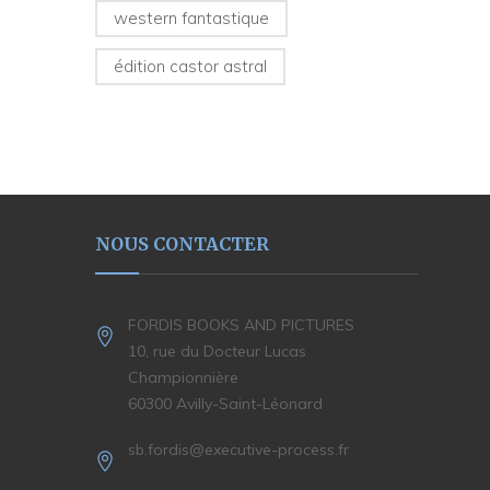
western fantastique
édition castor astral
NOUS CONTACTER
FORDIS BOOKS AND PICTURES
10, rue du Docteur Lucas
Championnière
60300 Avilly-Saint-Léonard
sb.fordis@executive-process.fr