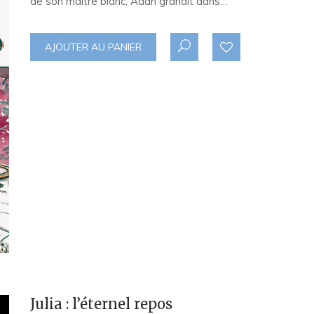
de son maître blanc, Adah grandit dans…
AJOUTER AU PANIER
Julia : l’éternel repos