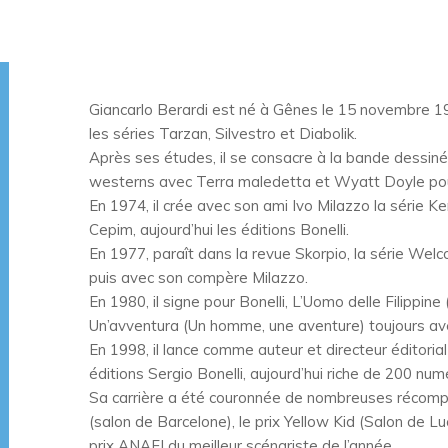
Giancarlo Berardi est né à Gênes le 15 novembre 19
les séries Tarzan, Silvestro et Diabolik.
Après ses études, il se consacre à la bande dessinée
westerns avec Terra maledetta et Wyatt Doyle pour
En 1974, il crée avec son ami Ivo Milazzo la série K
Cepim, aujourd’hui les éditions Bonelli.
En 1977, paraît dans la revue Skorpio, la série Welco
puis avec son compère Milazzo.
En 1980, il signe pour Bonelli, L’Uomo delle Filippi
Un’avventura (Un homme, une aventure) toujours av
En 1998, il lance comme auteur et directeur éditorial
éditions Sergio Bonelli, aujourd’hui riche de 200 num
Sa carrière a été couronnée de nombreuses récompe
(salon de Barcelone), le prix Yellow Kid (Salon de Lucc
prix ANAFI du meilleur scénariste de l’année.