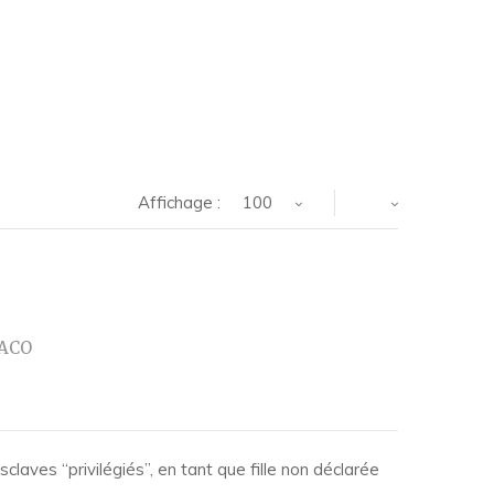
Affichage :
100
TACO
laves “privilégiés”, en tant que fille non déclarée