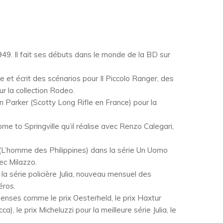
49. Il fait ses débuts dans le monde de la BD sur
 et écrit des scénarios pour Il Piccolo Ranger, des
 la collection Rodeo.
en Parker (Scotty Long Rifle en France) pour la
me to Springville qu’il réalise avec Renzo Calegari,
ne (L’homme des Philippines) dans la série Un Uomo
ec Milazzo.
 la série policière Julia, nouveau mensuel des
éros.
nses comme le prix Oesterheld, le prix Haxtur
a), le prix Micheluzzi pour la meilleure série Julia, le