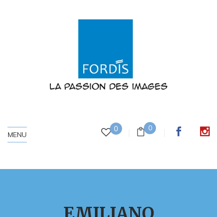
0
0
MENU
EMILIANO