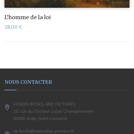
L’homme de la loi
28,00
€
NOUS CONTACTER
FORDIS BOOKS AND PICTURES
10, rue du Docteur Lucas Championnière
60300 Avilly-Saint-Léonard
sb.fordis@executive-process.fr