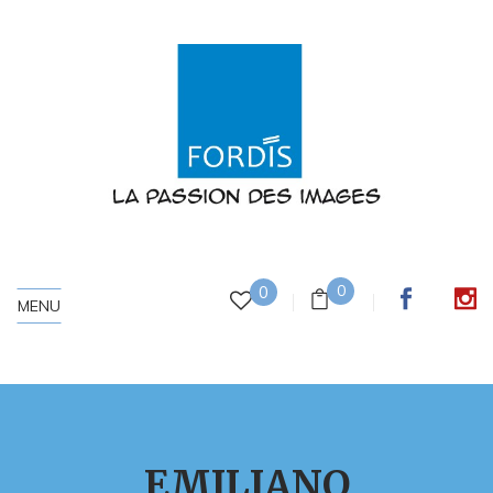
0
0
MENU
EMILIANO