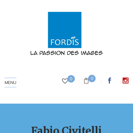
0
0
MENU
Fabio Civitelli