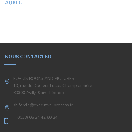
20,00
€
NOUS CONTACTER
FORDIS BOOKS AND PICTURES
10, rue du Docteur Lucas Championnière
60300 Avilly-Saint-Léonard
sb.fordis@executive-process.fr
(+0033) 06 24 42 60 24