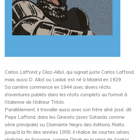
Carlos Laffond y Díaz-Albó, qui signait juste Carlos Laffond,
mais aussi D. Albó ou Ladial, est né à Madrid en 1929.
Sa carrière commence en 1944 avec divers récits
d’aventures publiés dans les récits complets au format à
l’italienne de l’éditeur Tritón.
Parallèlement, il travaille aussi avec son frère aîné José, dit
Pepe Laffond, dans les Ginesito (avec Satanás comme
série principale) ou Diamante Negro des éditions Rialto.
Jusqu’à la fin des années 1950, il réalise de courtes séries
réalistes en Espagne, comme Dinah en la reina de Angkor