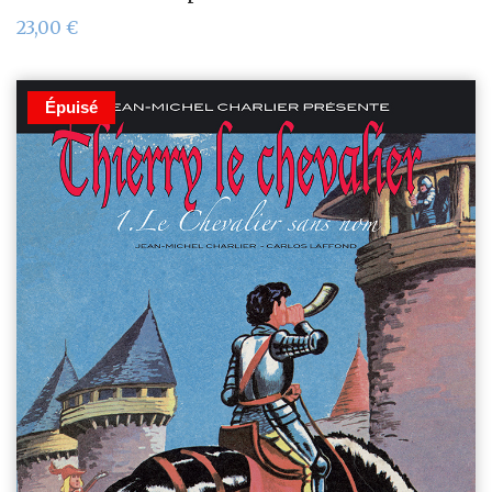
23,00
€
Épuisé