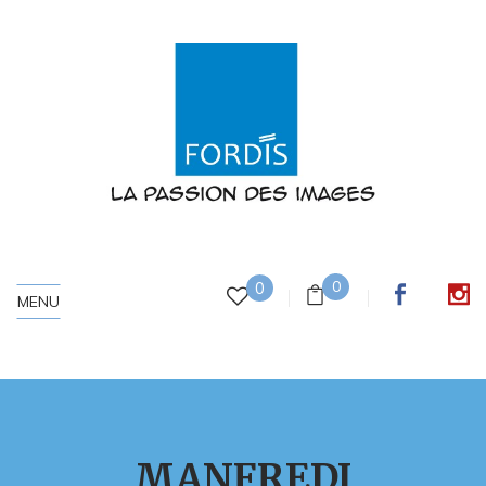
0
0
MENU
MANFREDI