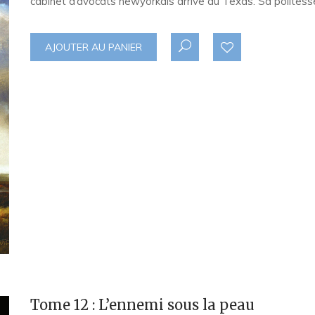
cabinet d’avocats newyorkais arrive au Texas. Sa polites
AJOUTER AU PANIER
Tome 12 : L’ennemi sous la peau