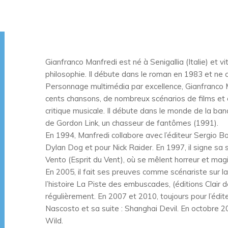
Gianfranco Manfredi est né à Senigallia (Italie) et vit
philosophie. Il débute dans le roman en 1983 et ne c
Personnage multimédia par excellence, Gianfranco Manf
cents chansons, de nombreux scénarios de films et d
critique musicale. Il débute dans le monde de la ban
de Gordon Link, un chasseur de fantômes (1991).
En 1994, Manfredi collabore avec l’éditeur Sergio Bo
Dylan Dog et pour Nick Raider. En 1997, il signe sa
Vento (Esprit du Vent), où se mêlent horreur et magi
En 2005, il fait ses preuves comme scénariste sur la 
l’histoire La Piste des embuscades, (éditions Clair de
régulièrement. En 2007 et 2010, toujours pour l’éditeu
Nascosto et sa suite : Shanghai Devil. En octobre 
Wild.