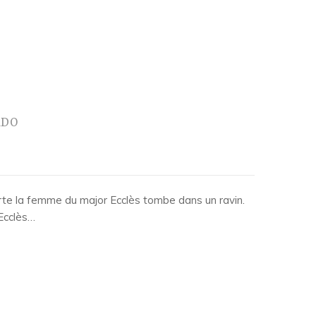
ADO
orte la femme du major Ecclès tombe dans un ravin.
Ecclès…