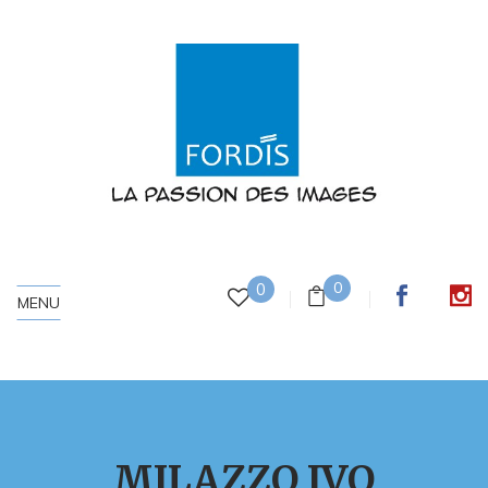
0
0
MENU
MILAZZO IVO