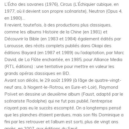
L’Écho des savanes (1976), Circus (L’Échiquier cubique, en
1977, où il devient son propre scénariste), Neutron (Opus 4,
en 1980)…
Il revient, toutefois, à des productions plus classiques,
comme les albums Histoire de la Chine (en 1981) et
Découvrir la Bible (en 1983 et 1984) également édités par
Larousse, des récits complets publiés dans Okapi des
éditions Bayard (en 1987 et 1989) ou l’adaptation, par Marc
David, de La Flûte enchantée, en 1985, pour Alliance Media
(RTL éditions) : une tentative pour mettre en valeur les
grands opéras classiques en BD.
Avant son décès, le 29 août 1999 (à l’âge de quatre-vingt-
neuf ans, à Nogent-le-Rotrou, en Eure-et-Loir), Raymond
Poïvet en dessine un deuxième album (Faust, adapté par le
scénariste Rodolphe) qui ne fut pas publié, l’entreprise
n’ayant pas eu le succès escompté. On a longtemps pensé
que les planches étaient perdues, mais son fils Dominique a
fini par les retrouver et l’album est sorti, plus de vingt ans
après, en 2007, aux éditions du Seuil.