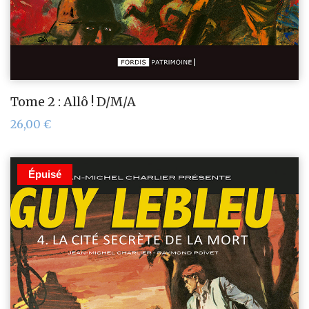
Tome 2 : Allô ! D/M/A
26,00
€
Épuisé