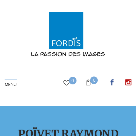
0
0
MENU
POÏVET RAYMOND