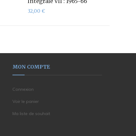
Intégrale VII : 1965-66
32,00
€
MON COMPTE
Connexion
Voir le panier
Ma liste de souhait