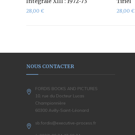
Intégrale XIII : 1972-73
Tiriel
28,00
€
28,00
€
NOUS CONTACTER
FORDIS BOOKS AND PICTURES
10, rue du Docteur Lucas
Championnière
60300 Avilly-Saint-Léonard
sb.fordis@executive-process.fr