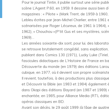
Pour le journal Tintin, il publie surtout une série pu
scène L’Agent P.60, en 1959. Il dessine aussi bien 
magazines : « Pilote » (Mark Trent, de 1959 à 1960, e
Lebleu écrites par Jean-Michel Charlier, entre 1961
scénarisées par Roger Lécureux, de 1961 à 1964), « 
1962), « Chouchou »(P’tit Gus et ses mystères, scéna
1969)…
Les années soixante-dix sont, pour lui, des laborat
se retrouve brutalement congédié, sans explication,
publiant dans Comics 130 (1971), Lucky Luke (Tiriel,
fascicules didactiques de L’Histoire de France en 
Découverte du monde (en 1979) des éditions Larouss
cubique, en 1977, où il devient son propre scénaris
Il revient, toutefois, à des productions plus classi
et Découvrir la Bible (en 1983 et 1984) également é
dans Okapi des éditions Bayard (en 1987 et 1989) o
enchantée, en 1985, pour Alliance Media (RTL éditio
opéras classiques en BD.
Avant son décès, le 29 août 1999 (à l’âge de quatre