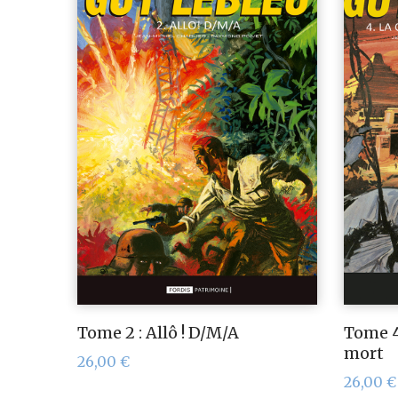
Tome 2 : Allô ! D/M/A
Tome 4 
mort
26,00
€
26,00
€