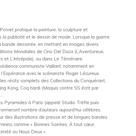
vet pratique la peinture, la sculpture et
rs la publicité et le dessin de mode. Lorsque la guerre
s la bande dessinée, en mettant en images divers
ditions Mondiales de Cino Del Duca (L’Aventureux,
s et L’Intrépide), ou dans Le Téméraire.
 d’obédience communiste Vaillant, notamment en
de l’Espérance avec le scénariste Roger Lécureux.
les récits complets des Collections du Conquérant,
King Kong, Coq hardi (Maquis contre SS écrit par
 …
 des Pyramides à Paris (appelé Studio Trèfle puis
 formeront nombre d’auteurs aujourd’hui célèbres.
sur des illustrations de presse et de longues bandes
minins comme « Bonnes Soirées, À tout cœur,
ntimité ou Nous Deux ».