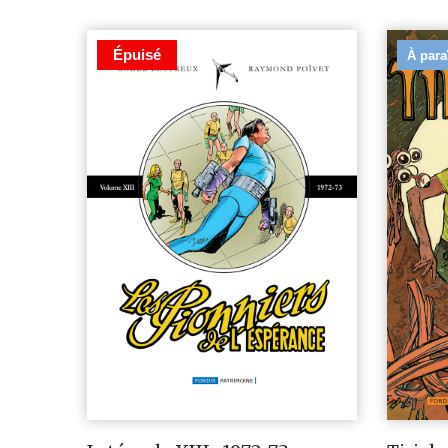
Épuisé
À para