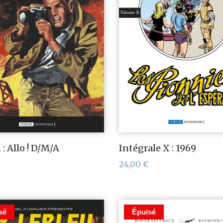
: Allo ! D/M/A
Intégrale X : 1969
24,00
€
sé
Épuisé