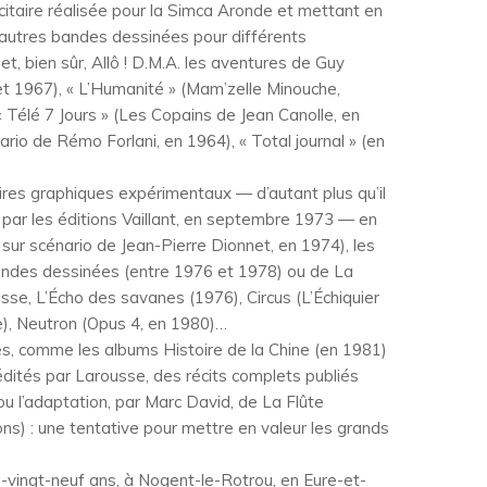
blicitaire réalisée pour la Simca Aronde et mettant en
d’autres bandes dessinées pour différents
t, bien sûr, Allô ! D.M.A. les aventures de Guy
 et 1967), « L’Humanité » (Mam’zelle Minouche,
Télé 7 Jours » (Les Copains de Jean Canolle, en
rio de Rémo Forlani, en 1964), « Total journal » (en
oires graphiques expérimentaux — d’autant plus qu’il
 par les éditions Vaillant, en septembre 1973 — en
 sur scénario de Jean-Pierre Dionnet, en 1974), les
bandes dessinées (entre 1976 et 1978) ou de La
e, L’Écho des savanes (1976), Circus (L’Échiquier
te), Neutron (Opus 4, en 1980)…
ques, comme les albums Histoire de la Chine (en 1981)
dités par Larousse, des récits complets publiés
u l’adaptation, par Marc David, de La Flûte
ns) : une tentative pour mettre en valeur les grands
-vingt-neuf ans, à Nogent-le-Rotrou, en Eure-et-