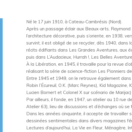
Né le 17 juin 1910, à Cateau-Cambrésis (Nord).
Après un passage éclair aux Beaux-arts, Raymond Poï
l’architecture décorative, puis s’oriente, en 1938, ve
survint, il est obligé de se recycler, dès 1940, dan
récits édifiants dans Les Grandes Aventures, aux é
puis dans L’Audacieux, Hurrah !, Les Belles Aventure
À la Libération, en 1945, il travaille pour la revue
réalisant la série de science-fiction Les Pionniers 
Entre 1945 et 1949, on le retrouve également dans 
Robin l’Écureuil, O.K. (Marc Reynes), Kid Magazine, 
Lucien Bornert et Colonel X sur scénario de Marijac)
Par ailleurs, il fonde, en 1947, un atelier au 10 rue
Atelier 63), lieu de discussions et d’échanges où se
Dans les années cinquante, il accepte de travailler 
dessinées sentimentales dans divers magazines fé
Lectures d’aujourd’hui, La Vie en Fleur, Ménagère, I