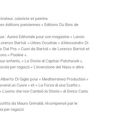
rateur, coloriste et peintre.
les éditions parisiennes « Editions Du Bois de
 que : Aurea Editoriale pour son magazine « Lancio
 Lorenzo Bartoli, « Urbes Occultae » d’Alessandro Di
o Dal Pra. « Cuori da Bartoli » de Lorenzo Bartoli et
ions « Paoline ».
es pour enfants, « La Storia di Capitan Patchwork »,
avola per ragazzi « L’invenzione del Naso e altre
di Alberto Di Giglio pour « Mediterranea Production »
Troverai un Cuore » et « La Forza di una Scelta ».
lm « L’uomo che non Cambiò la Storia » di Enrico Caria,
» scritta da Mauro Grimaldi, récompensé par le
a per ragazzi.