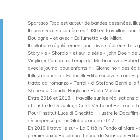
Spartaco Ripa est auteur de bandes dessinées, illust
Il commence sa carrière en 1980 en travaillant pour 
Boulogne » et avec « Edifumetto » de Milan.
Il collabore régulièrement pour divers éditeurs tels
Story » e « Skorpio » et sur la série « John Doe » de
Virgilio, « L’amore ai Tempi del Morbo » avec Robert
avec le journal pour enfants « Il Giornalino » des édit
Il illustre pour la « Feltrinelli Editore » divers cont
tratto dal romanzo « Terra! » di Stefano Benni e la f
Storie » di Claudio Baglioni e Paola Massari.
Entre 2016 et 2018, il travaille sur les réalisations 
et illustre le Docufilm, « Con il Vento nel Petto », « 
Pour l’Institut Luce di Cinecittà, il illustre le Docufi
récompensé par un Globo d’oro en 2017.
En 2019 il travaille sur « La Città in Fondo al Mare 
premier prix « Racalmare Leonardo Sciascia » Editori