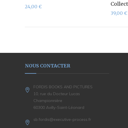
Collec
24,00
€
39,00
€
NOUS CONTACTER
FORDIS BOOKS AND PICTURES
10, rue du Docteur Lucas
Championnière
60300 Avilly-Saint-Léonard
sb.fordis@executive-process.fr