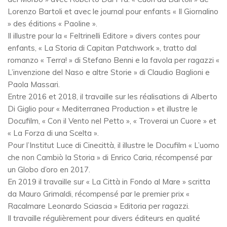
Lorenzo Bartoli et avec le journal pour enfants « Il Giornalino
» des éditions « Paoline ».
Il illustre pour la « Feltrinelli Editore » divers contes pour
enfants, « La Storia di Capitan Patchwork », tratto dal
romanzo « Terra! » di Stefano Benni e la favola per ragazzi «
L’invenzione del Naso e altre Storie » di Claudio Baglioni e
Paola Massari.
Entre 2016 et 2018, il travaille sur les réalisations di Alberto
Di Giglio pour « Mediterranea Production » et illustre le
Docufilm, « Con il Vento nel Petto », « Troverai un Cuore » et
« La Forza di una Scelta ».
Pour l’Institut Luce di Cinecittà, il illustre le Docufilm « L’uomo
che non Cambiò la Storia » di Enrico Caria, récompensé par
un Globo d’oro en 2017.
En 2019 il travaille sur « La Città in Fondo al Mare » scritta
da Mauro Grimaldi, récompensé par le premier prix «
Racalmare Leonardo Sciascia » Editoria per ragazzi.
Il travaille régulièrement pour divers éditeurs en qualité