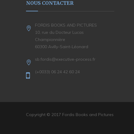
NOUS CONTACTER
FORDIS BOOKS AND PICTURES
10, rue du Docteur Lucas
Championnière
60300 Avilly-Saint-Léonard
sb.fordis@executive-process.fr
(+0033) 06 24 42 60 24
Copyright © 2017 Fordis Books and Pictures