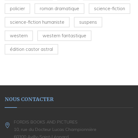
policier
roman dramatique
science-fiction
science-fiction humaniste
suspens
western
western fantastique
édition castor astral
NOUS CONTACTER
FORDIS BOOKS AND PICTURES
10, rue du Docteur Lucas Championnière
60300 Avilly-Saint-Léonard