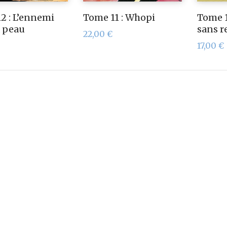
2 : L’ennemi
Tome 11 : Whopi
Tome 1
a peau
sans r
22,00
€
17,00
€