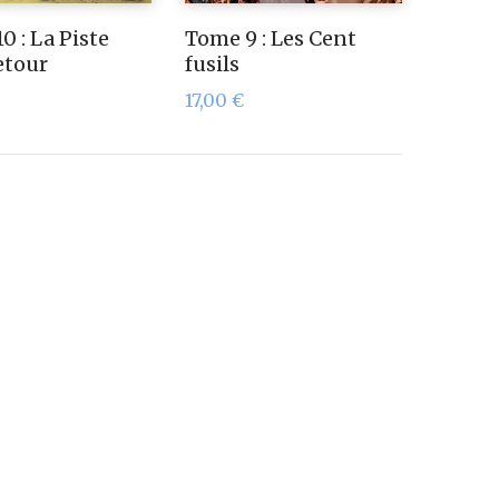
0 : La Piste
Tome 9 : Les Cent
etour
fusils
17,00
€