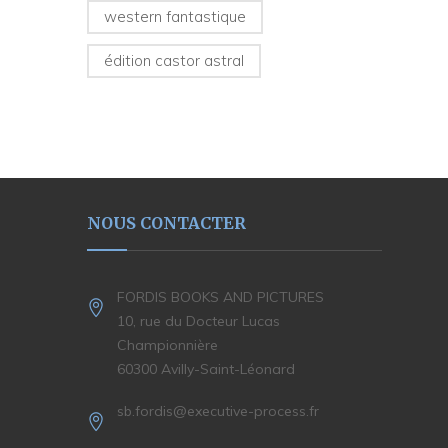
western fantastique
édition castor astral
NOUS CONTACTER
FORDIS BOOKS AND PICTURES
10, rue du Docteur Lucas
Championnière
60300 Avilly-Saint-Léonard
sb.fordis@executive-process.fr