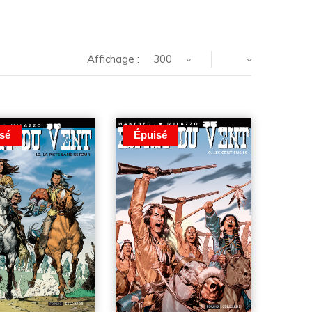
Affichage :
300
sé
Épuisé