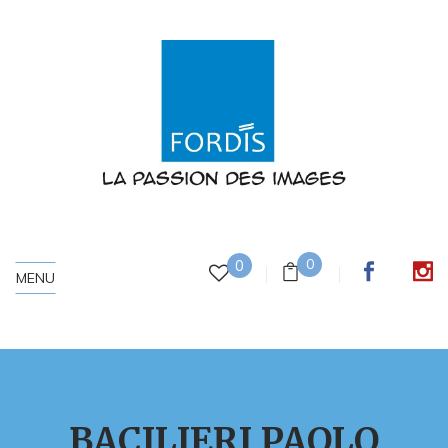
0
0
MENU
BACILIERI PAOLO