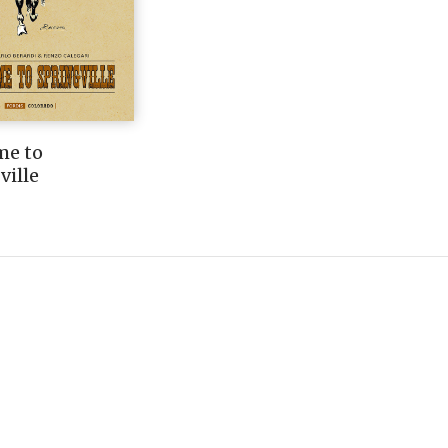
me to
ville