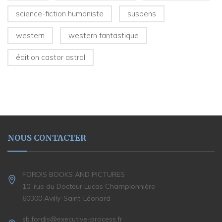
science-fiction humaniste
suspens
western
western fantastique
édition castor astral
NOUS CONTACTER
FORDIS BOOKS AND PICTURES
10, rue du Docteur Lucas Championnière
60300 Avilly-Saint-Léonard
sb.fordis@executive-process.fr