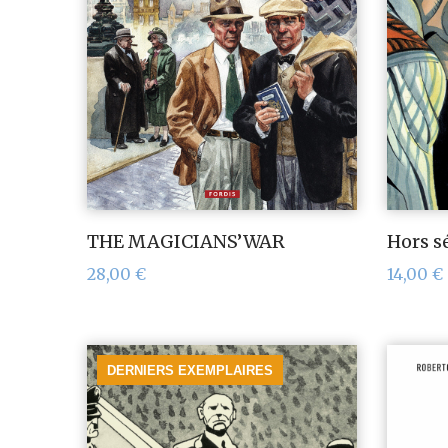
THE MAGICIANS’WAR
Hors s
28,00
€
14,00
€
DERNIERS EXEMPLAIRES