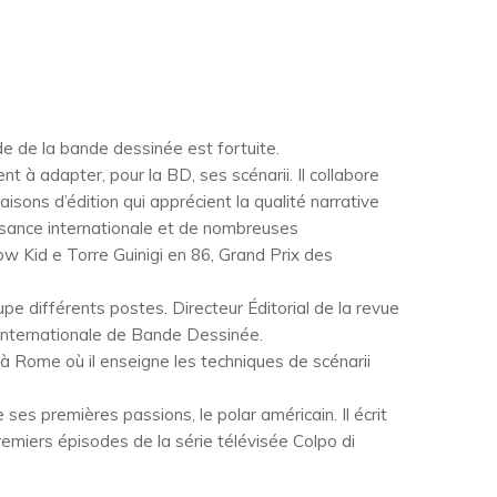
e de la bande dessinée est fortuite.
t à adapter, pour la BD, ses scénarii. Il collabore
ons d’édition qui apprécient la qualité narrative
issance internationale et de nombreuses
 Kid e Torre Guinigi en 86, Grand Prix des
upe différents postes. Directeur Éditorial de la revue
e Internationale de Bande Dessinée.
 à Rome où il enseigne les techniques de scénarii
ses premières passions, le polar américain. Il écrit
remiers épisodes de la série télévisée Colpo di