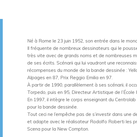
Né à Rome le 23 juin 1952, son entrée dans le mond
Il fréquente de nombreux dessinateurs qui le poussen
très vite avec de grands noms et de nombreuses mais
de ses écrits. Scénarii qui lui vaudront une reconna
récompenses du monde de la bande dessinée : Yellow
Alpages en 87, Prix Reggio Emilia en 97.
À partir de 1990, parallèlement à ses scénarii, il occ
Torpedo, puis en 95, Directeur Artistique de l’Écol
En 1997, il intègre le corps enseignant du Centrolab
pour la bande dessinée.
Tout ceci ne l’empêche pas de s’investir dans une de 
et adapte avec le réalisateur Rodolfo Roberti les p
Scena pour la New Compton.