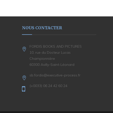
NOUS CONTACTER
FORDIS BOOKS AND PICTURES
10, rue du Docteur Lucas
Championnière
60300 Avilly-Saint-Léonard
sb.fordis@executive-process.fr
(+0033) 06 24 42 60 24