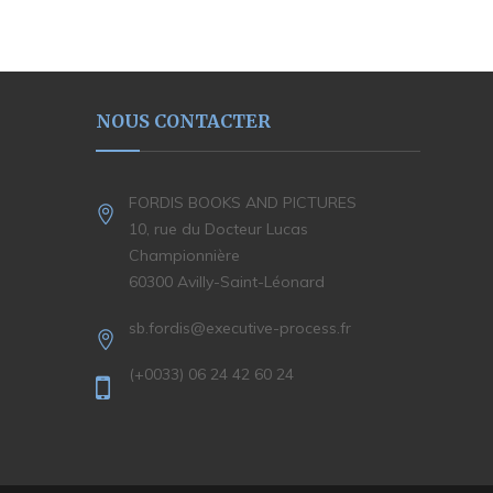
NOUS CONTACTER
FORDIS BOOKS AND PICTURES
10, rue du Docteur Lucas
Championnière
60300 Avilly-Saint-Léonard
sb.fordis@executive-process.fr
(+0033) 06 24 42 60 24