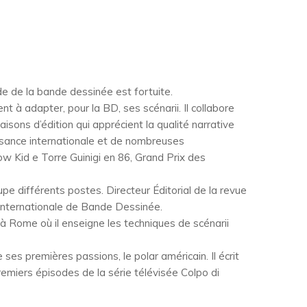
e de la bande dessinée est fortuite.
t à adapter, pour la BD, ses scénarii. Il collabore
ons d’édition qui apprécient la qualité narrative
issance internationale et de nombreuses
 Kid e Torre Guinigi en 86, Grand Prix des
upe différents postes. Directeur Éditorial de la revue
e Internationale de Bande Dessinée.
 à Rome où il enseigne les techniques de scénarii
ses premières passions, le polar américain. Il écrit
remiers épisodes de la série télévisée Colpo di