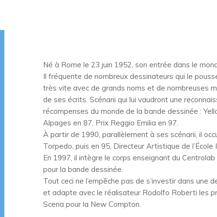
Né à Rome le 23 juin 1952, son entrée dans le mond
Il fréquente de nombreux dessinateurs qui le poussen
très vite avec de grands noms et de nombreuses mais
de ses écrits. Scénarii qui lui vaudront une reconna
récompenses du monde de la bande dessinée : Yellow
Alpages en 87, Prix Reggio Emilia en 97.
À partir de 1990, parallèlement à ses scénarii, il occ
Torpedo, puis en 95, Directeur Artistique de l’Écol
En 1997, il intègre le corps enseignant du Centrolab
pour la bande dessinée.
Tout ceci ne l’empêche pas de s’investir dans une de 
et adapte avec le réalisateur Rodolfo Roberti les p
Scena pour la New Compton.