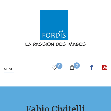
0
0
MENU
Fabio Civitelli