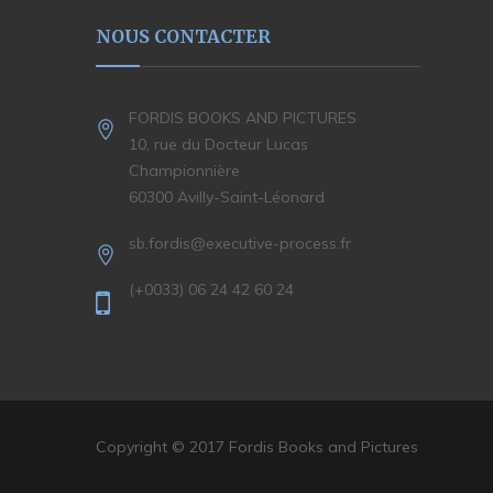
NOUS CONTACTER
FORDIS BOOKS AND PICTURES
10, rue du Docteur Lucas
Championnière
60300 Avilly-Saint-Léonard
sb.fordis@executive-process.fr
(+0033) 06 24 42 60 24
Copyright © 2017 Fordis Books and Pictures