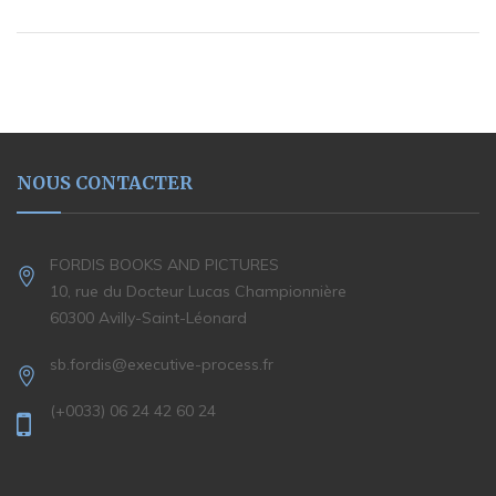
NOUS CONTACTER
FORDIS BOOKS AND PICTURES
10, rue du Docteur Lucas Championnière
60300 Avilly-Saint-Léonard
sb.fordis@executive-process.fr
(+0033) 06 24 42 60 24