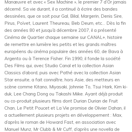
Manœuvre et avec « Sex Machine », le premier 7 d’Or jamais
décerné. Sa vie durant, il a continué à écrire des bandes
dessinées, que ce soit pour Gal, Bilal, Margerin, Denis Sire,
Pirus, Poïvet, Laurent Theureau, Beb Deum, etc… Dès la fin
des années 80 et jusqu’à décembre 2007, il a présenté
Cinéma de Quartier chaque semaine sur CANAL+, histoire
de remettre en lumière les petits et les grands maîtres
européens du cinéma populaire des années 60, de Bava à
Argento ou à Terence Fisher. Fin 1990, il fonde la société
Des Films qui, avec Studio Canal et la collection Asian
Classics d’abord, puis avec Pathé avec la collection Asian
Star ensuite, a fait connaître, hors Asie, des metteurs en
scène comme Kitano, Miyasaki, Johnnie To, Tsui Hark, Kim ki-
duk, Lee Chang Dong ou Takashi Miike. Ayant déjà produit
ou co-produit plusieurs films dont Durian Durian de Fruit
Chan, Le Petit Poucet et La Vie promise de Olivier Dahan, il
a actuellement plusieurs projets en développement : Max,
d’après le roman de Howard Fast, en association avec
Manuel Munz, Mr Clubb & Mr Cuff, d’après une novella de