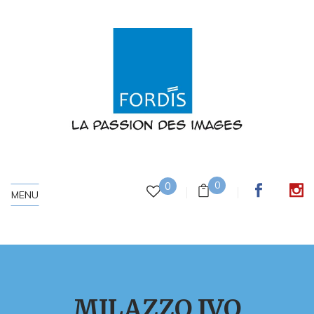
0
0
MENU
MILAZZO IVO