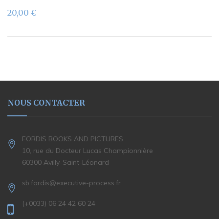
20,00
€
NOUS CONTACTER
FORDIS BOOKS AND PICTURES
10, rue du Docteur Lucas Championnière
60300 Avilly-Saint-Léonard
sb.fordis@executive-process.fr
(+0033) 06 24 42 60 24