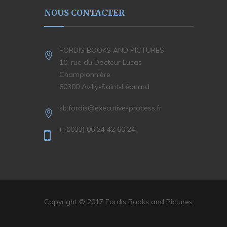
NOUS CONTACTER
FORDIS BOOKS AND PICTURES
10, rue du Docteur Lucas
Championnière
60300 Avilly-Saint-Léonard
sb.fordis@executive-process.fr
(+0033) 06 24 42 60 24
Copyright © 2017 Fordis Books and Pictures