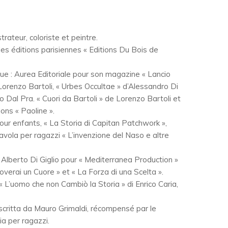
rateur, coloriste et peintre.
les éditions parisiennes « Editions Du Bois de
 que : Aurea Editoriale pour son magazine « Lancio
 Lorenzo Bartoli, « Urbes Occultae » d’Alessandro Di
o Dal Pra. « Cuori da Bartoli » de Lorenzo Bartoli et
ions « Paoline ».
es pour enfants, « La Storia di Capitan Patchwork »,
avola per ragazzi « L’invenzione del Naso e altre
di Alberto Di Giglio pour « Mediterranea Production »
Troverai un Cuore » et « La Forza di una Scelta ».
lm « L’uomo che non Cambiò la Storia » di Enrico Caria,
» scritta da Mauro Grimaldi, récompensé par le
a per ragazzi.