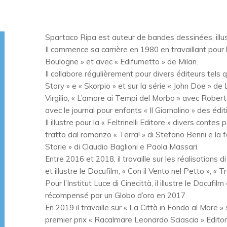
Spartaco Ripa est auteur de bandes dessinées, illust
Il commence sa carrière en 1980 en travaillant pour 
Boulogne » et avec « Edifumetto » de Milan.
Il collabore régulièrement pour divers éditeurs tels
Story » e « Skorpio » et sur la série « John Doe » de
Virgilio, « L’amore ai Tempi del Morbo » avec Robert
avec le journal pour enfants « Il Giornalino » des édit
Il illustre pour la « Feltrinelli Editore » divers cont
tratto dal romanzo « Terra! » di Stefano Benni e la f
Storie » di Claudio Baglioni e Paola Massari.
Entre 2016 et 2018, il travaille sur les réalisations 
et illustre le Docufilm, « Con il Vento nel Petto », « 
Pour l’Institut Luce di Cinecittà, il illustre le Docufi
récompensé par un Globo d’oro en 2017.
En 2019 il travaille sur « La Città in Fondo al Mare 
premier prix « Racalmare Leonardo Sciascia » Editori