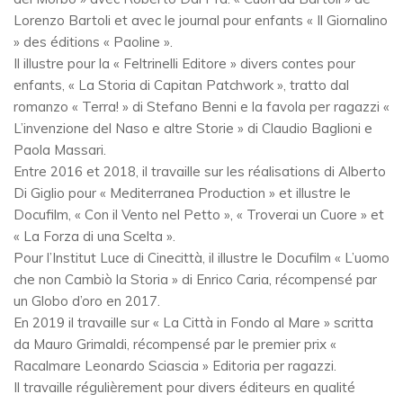
Lorenzo Bartoli et avec le journal pour enfants « Il Giornalino
» des éditions « Paoline ».
Il illustre pour la « Feltrinelli Editore » divers contes pour
enfants, « La Storia di Capitan Patchwork », tratto dal
romanzo « Terra! » di Stefano Benni e la favola per ragazzi «
L’invenzione del Naso e altre Storie » di Claudio Baglioni e
Paola Massari.
Entre 2016 et 2018, il travaille sur les réalisations di Alberto
Di Giglio pour « Mediterranea Production » et illustre le
Docufilm, « Con il Vento nel Petto », « Troverai un Cuore » et
« La Forza di una Scelta ».
Pour l’Institut Luce di Cinecittà, il illustre le Docufilm « L’uomo
che non Cambiò la Storia » di Enrico Caria, récompensé par
un Globo d’oro en 2017.
En 2019 il travaille sur « La Città in Fondo al Mare » scritta
da Mauro Grimaldi, récompensé par le premier prix «
Racalmare Leonardo Sciascia » Editoria per ragazzi.
Il travaille régulièrement pour divers éditeurs en qualité