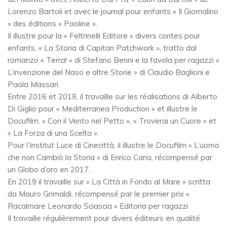
Lorenzo Bartoli et avec le journal pour enfants « Il Giornalino
» des éditions « Paoline ».
Il illustre pour la « Feltrinelli Editore » divers contes pour
enfants, « La Storia di Capitan Patchwork », tratto dal
romanzo « Terra! » di Stefano Benni e la favola per ragazzi «
L’invenzione del Naso e altre Storie » di Claudio Baglioni e
Paola Massari.
Entre 2016 et 2018, il travaille sur les réalisations di Alberto
Di Giglio pour « Mediterranea Production » et illustre le
Docufilm, « Con il Vento nel Petto », « Troverai un Cuore » et
« La Forza di una Scelta ».
Pour l’Institut Luce di Cinecittà, il illustre le Docufilm « L’uomo
che non Cambiò la Storia » di Enrico Caria, récompensé par
un Globo d’oro en 2017.
En 2019 il travaille sur « La Città in Fondo al Mare » scritta
da Mauro Grimaldi, récompensé par le premier prix «
Racalmare Leonardo Sciascia » Editoria per ragazzi.
Il travaille régulièrement pour divers éditeurs en qualité