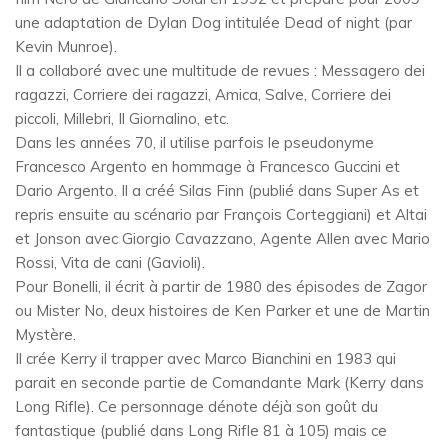
une adaptation de Dylan Dog intitulée Dead of night (par
Kevin Munroe).
Il a collaboré avec une multitude de revues : Messagero dei
ragazzi, Corriere dei ragazzi, Amica, Salve, Corriere dei
piccoli, Millebri, Il Giornalino, etc.
Dans les années 70, il utilise parfois le pseudonyme
Francesco Argento en hommage à Francesco Guccini et
Dario Argento. Il a créé Silas Finn (publié dans Super As et
repris ensuite au scénario par François Corteggiani) et Altai
et Jonson avec Giorgio Cavazzano, Agente Allen avec Mario
Rossi, Vita de cani (Gavioli).
Pour Bonelli, il écrit à partir de 1980 des épisodes de Zagor
ou Mister No, deux histoires de Ken Parker et une de Martin
Mystère.
Il crée Kerry il trapper avec Marco Bianchini en 1983 qui
parait en seconde partie de Comandante Mark (Kerry dans
Long Rifle). Ce personnage dénote déjà son goût du
fantastique (publié dans Long Rifle 81 à 105) mais ce