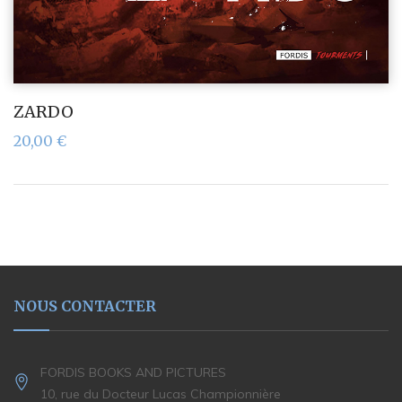
ZARDO
20,00
€
NOUS CONTACTER
FORDIS BOOKS AND PICTURES
10, rue du Docteur Lucas Championnière