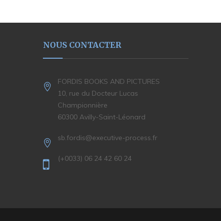
NOUS CONTACTER
FORDIS BOOKS AND PICTURES
10, rue du Docteur Lucas
Championnière
60300 Avilly-Saint-Léonard
sb.fordis@executive-process.fr
(+0033) 06 24 42 60 24