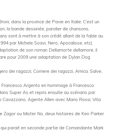
Broni, dans la province de Pavie en Italie. C’est un
sion, la bande dessinée, parolier de chansons,
mans sont à mettre à son crédit allant de la fable au
94 par Michele Soavi, Nero, Apocalisse, etc).
adaptation de son roman Dellamorte dellamore, il
répare pour 2009 une adaptation de Dylan Dog
ero dei ragazzi, Corriere dei ragazzi, Amica, Salve,
yme Francesco Argento en hommage à Francesco
é dans Super As et repris ensuite au scénario par
io Cavazzano, Agente Allen avec Mario Rossi, Vita
 de Zagor ou Mister No, deux histoires de Ken Parker
83 qui parait en seconde partie de Comandante Mark