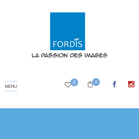
0
0
MENU