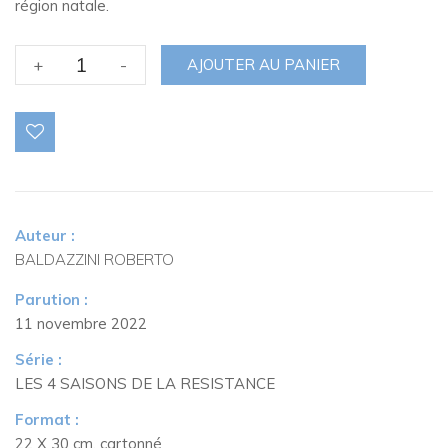
région natale.
quantité
+
-
AJOUTER AU PANIER
de
Tome
1
:
L’Hiver
de
Diego
Auteur :
-
BALDAZZINI ROBERTO
Version
collector
Parution :
11 novembre 2022
Série :
LES 4 SAISONS DE LA RESISTANCE
Format :
22 X 30 cm, cartonné