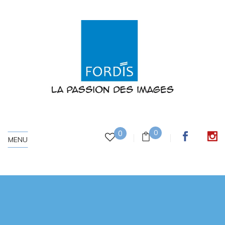
0
0
MENU