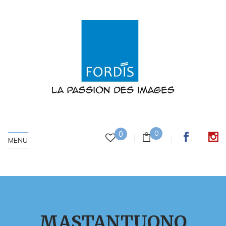
0
0
MENU
MASTANTUONO