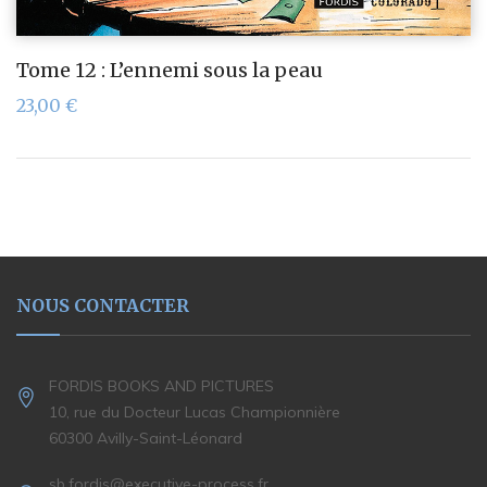
Tome 12 : L’ennemi sous la peau
23,00
€
NOUS CONTACTER
FORDIS BOOKS AND PICTURES
10, rue du Docteur Lucas Championnière
60300 Avilly-Saint-Léonard
sb.fordis@executive-process.fr