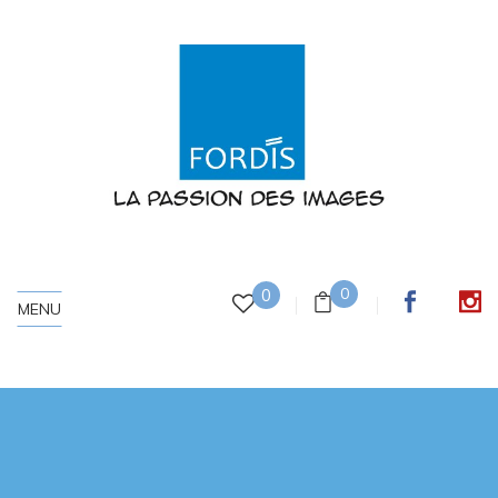
0
0
MENU