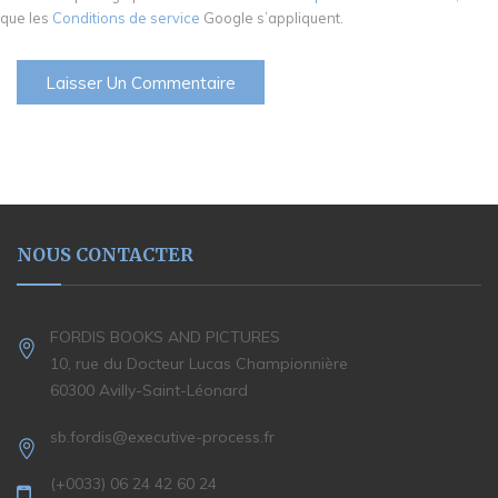
que les
Conditions de service
Google s’appliquent.
NOUS CONTACTER
FORDIS BOOKS AND PICTURES
10, rue du Docteur Lucas Championnière
60300 Avilly-Saint-Léonard
sb.fordis@executive-process.fr
(+0033) 06 24 42 60 24