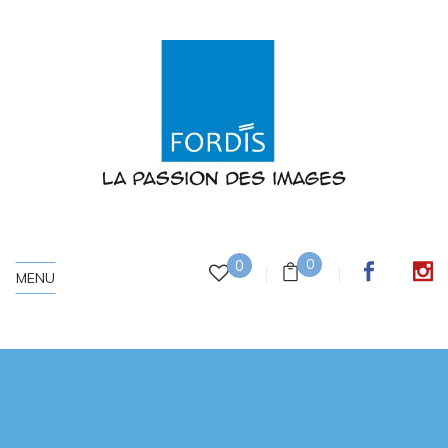
0
0
MENU