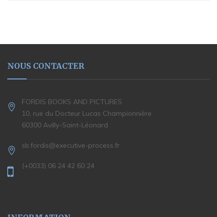
NOUS CONTACTER
FORDIS BOOKS AND PICTURES
10, rue du Docteur Lucas Championnière
60300 Avilly-Saint-Léonard
sb.fordis@executive-process.fr
(+0033) 06 24 42 60 24