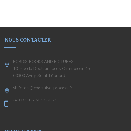
NOUS CONTACTER
FORDIS BOOKS AND PICTURES
10, rue du Docteur Lucas Championnière
60300 Avilly-Saint-Léonard
sb.fordis@executive-process.fr
(+0033) 06 24 42 60 24