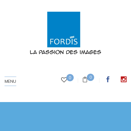
0
0
MENU