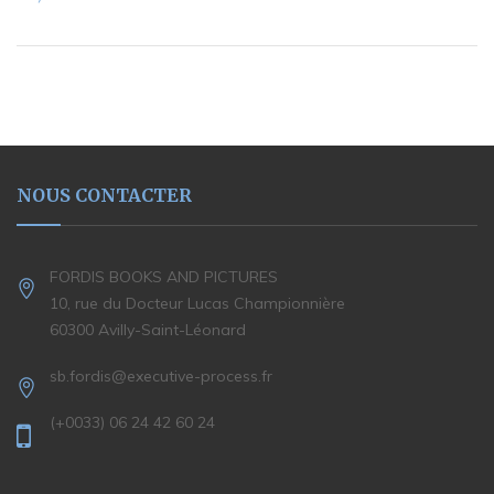
NOUS CONTACTER
FORDIS BOOKS AND PICTURES
10, rue du Docteur Lucas Championnière
60300 Avilly-Saint-Léonard
sb.fordis@executive-process.fr
(+0033) 06 24 42 60 24