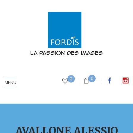
0
0
MENU
AVALLONE ALESSIO